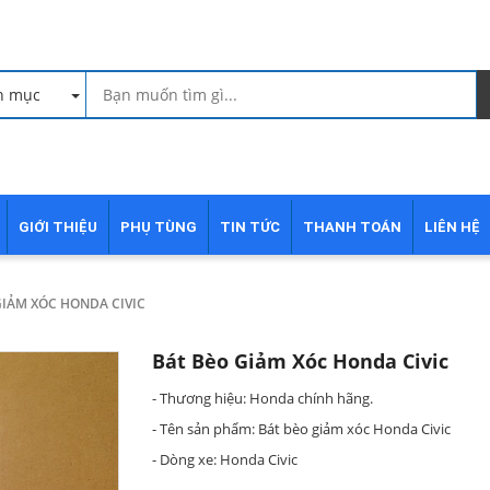
h mục
GIỚI THIỆU
PHỤ TÙNG
TIN TỨC
THANH TOÁN
LIÊN HỆ
 GIẢM XÓC HONDA CIVIC
Bát Bèo Giảm Xóc Honda Civic
- Thương hiệu: Honda chính hãng.
- Tên sản phẩm: Bát bèo giảm xóc Honda Civic
- Dòng xe: Honda Civic