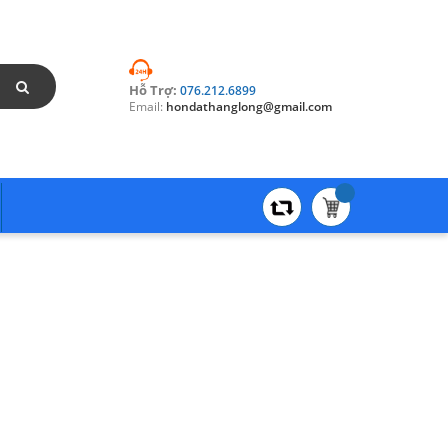
Hỗ Trợ:
076.212.6899
Email:
hondathanglong@gmail.com