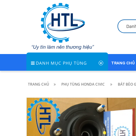
Dan
DANH MỤC PHỤ TÙNG
TRANG CHỦ
TRANG CHỦ
PHỤ TÙNG HONDA CIVIC
BÁT BÈO