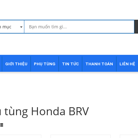
h mục
GIỚI THIỆU
PHỤ TÙNG
TIN TỨC
THANH TOÁN
LIÊN HỆ
̣ tùng Honda BRV