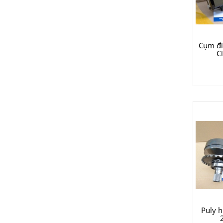
Cụm đi
C
Puly h