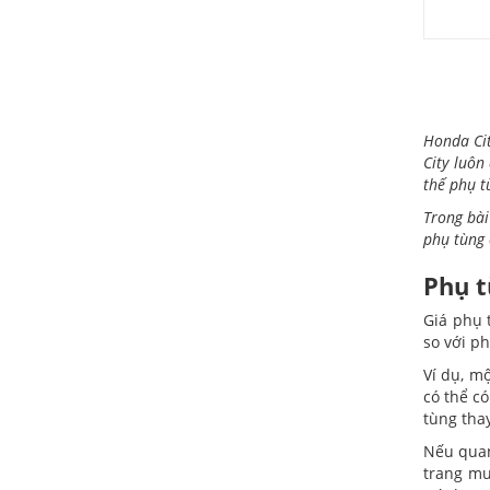
Honda Cit
City luôn
thế phụ t
Trong bài
phụ tùng 
Phụ t
Giá phụ 
so với ph
Ví dụ, mộ
có thể c
tùng thay
Nếu quan
trang mu