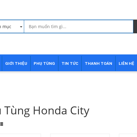
h mục
GIỚI THIỆU
PHỤ TÙNG
TIN TỨC
THANH TOÁN
LIÊN HỆ
 Tùng Honda City