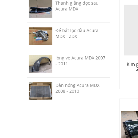
Thanh giằng dọc sau
Acura MDX
Đế bắt lọc dầu Acura
MDX - ZDX
lòng vè Acura MDX 2007
- 2011
Kim 
Dàn nóng Acura MDX
2008 - 2010