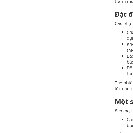
tránh mu
Đặc đ
Các phụ 
Ch
dụn
Kh
thí
Bả
bảo
Dễ
th
Tuy nhiê
lúc nào c
Một s
Phụ tùng 
Các
bơm