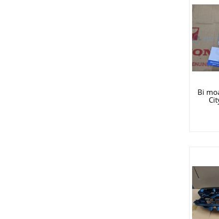
Bi moa
Ci