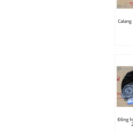
Calang
Đồng h