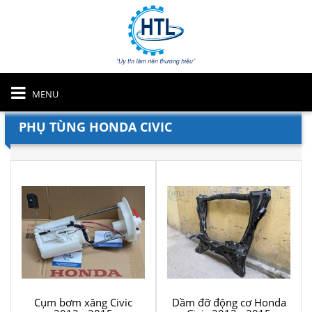
MENU
PHỤ TÙNG HONDA CIVIC
Cụm bơm xăng Civic
Dầm đỡ động cơ Honda