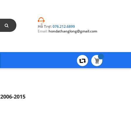
Hỗ Trợ:
076.212.6899
Email:
hondathanglong@gmail.com
 2006-2015