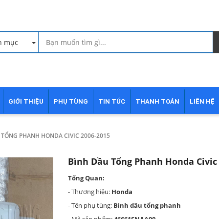
h mục
GIỚI THIỆU
PHỤ TÙNG
TIN TỨC
THANH TOÁN
LIÊN HỆ
 TỔNG PHANH HONDA CIVIC 2006-2015
Bình Dầu Tổng Phanh Honda Civic
Tổng Quan:
- Thương hiệu:
Honda
- Tên phụ tùng:
Binh dầu tổng phanh