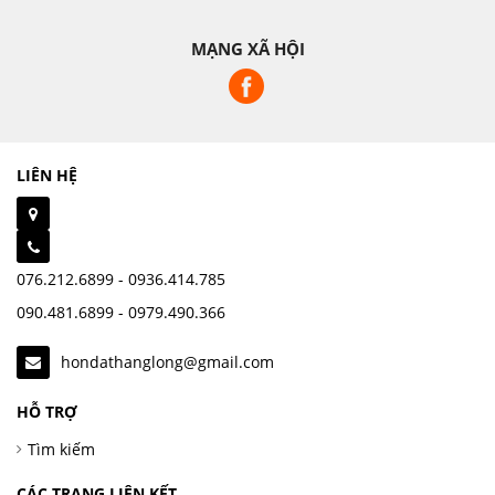
MẠNG XÃ HỘI
LIÊN HỆ
076.212.6899 - 0936.414.785
090.481.6899 - 0979.490.366
hondathanglong@gmail.com
HỖ TRỢ
Tìm kiếm
CÁC TRANG LIÊN KẾT