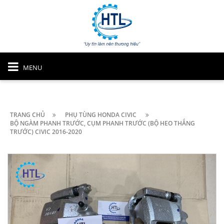
MENU
TRANG CHỦ
PHỤ TÙNG HONDA CIVIC
BỘ NGÀM PHANH TRƯỚC, CỤM PHANH TRƯỚC (BỘ HEO THẮNG
TRƯỚC) CIVIC 2016-2020