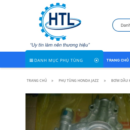
Dan
DANH MỤC PHỤ TÙNG
TRANG CHỦ
TRANG CHỦ
PHỤ TÙNG HONDA JAZZ
BƠM DẦU H