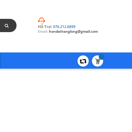
Hỗ Trợ:
076.212.6899
Email:
hondathanglong@gmail.com