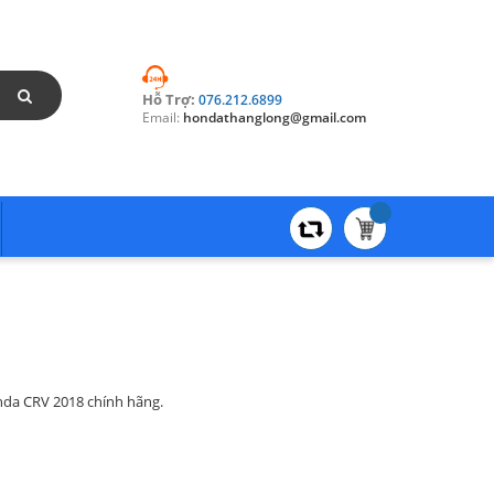
Hỗ Trợ:
076.212.6899
Email:
hondathanglong@gmail.com
da CRV 2018 chính hãng.