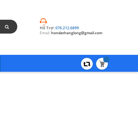
Hỗ Trợ:
076.212.6899
Email:
hondathanglong@gmail.com