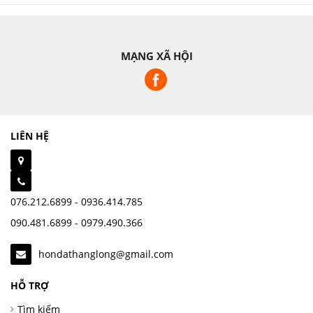
MẠNG XÃ HỘI
LIÊN HỆ
076.212.6899 - 0936.414.785
090.481.6899 - 0979.490.366
hondathanglong@gmail.com
HỖ TRỢ
Tìm kiếm