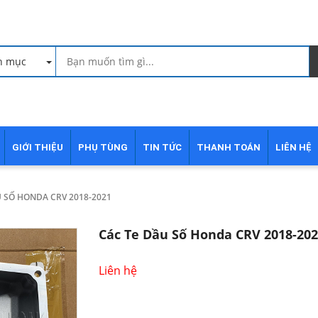
h mục
GIỚI THIỆU
PHỤ TÙNG
TIN TỨC
THANH TOÁN
LIÊN HỆ
U SỐ HONDA CRV 2018-2021
Các Te Dầu Số Honda CRV 2018-20
Liên hệ