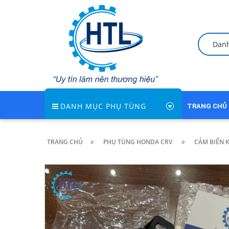
Dan
DANH MỤC PHỤ TÙNG
TRANG CHỦ
TRANG CHỦ
PHỤ TÙNG HONDA CRV
CẢM BIẾN K