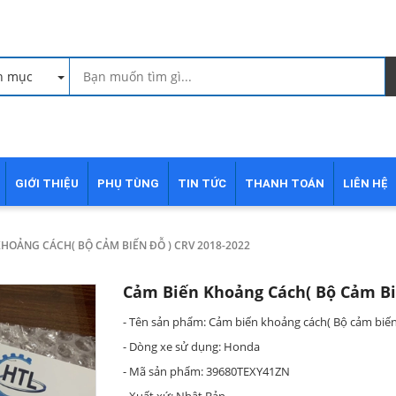
h mục
GIỚI THIỆU
PHỤ TÙNG
TIN TỨC
THANH TOÁN
LIÊN HỆ
HOẢNG CÁCH( BỘ CẢM BIẾN ĐỖ ) CRV 2018-2022
Cảm Biến Khoảng Cách( Bộ Cảm Bi
- Tên sản phẩm: Cảm biến khoảng cách( Bộ cảm biến
- Dòng xe sử dụng: Honda
- Mã sản phẩm: 39680TEXY41ZN