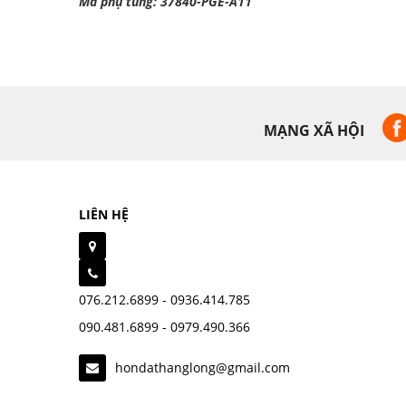
Mã phụ tùng: 37840-PGE-A11
MẠNG XÃ HỘI
LIÊN HỆ
076.212.6899 - 0936.414.785
090.481.6899 - 0979.490.366
hondathanglong@gmail.com