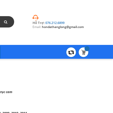
Hỗ Trợ:
076.212.6899
Email:
hondathanglong@gmail.com
 trục cam