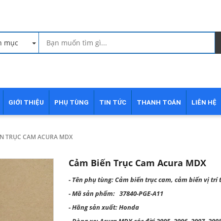
h mục
GIỚI THIỆU
PHỤ TÙNG
TIN TỨC
THANH TOÁN
LIÊN HỆ
ẾN TRỤC CAM ACURA MDX
Cảm Biến Trục Cam Acura MDX
- Tên phụ tùng: Cảm biến trục cam, cảm biến vị trí
- Mã sản phẩm:
37840-PGE-A11
- Hãng sản xuất: Honda