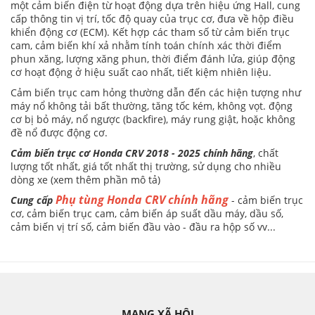
một cảm biến điện từ hoạt động dựa trên hiệu ứng Hall, cung
cấp thông tin vị trí, tốc độ quay của trục cơ, đưa về hộp điều
khiển động cơ (ECM). Kết hợp các tham số từ cảm biến trục
cam, cảm biến khí xả nhằm tính toán chính xác thời điểm
phun xăng, lượng xăng phun, thời điểm đánh lửa, giúp động
cơ hoạt động ở hiệu suất cao nhất, tiết kiệm nhiên liệu.
Cảm biến trục cam hỏng thường dẫn đến các hiện tượng như
máy nổ không tải bất thường, tăng tốc kém, không vọt. động
cơ bị bỏ máy, nổ ngược (backfire), máy rung giật, hoặc không
đề nổ được động cơ.
Cảm biến trục cơ Honda CRV 2018 - 2025 chính hãng
, chất
lượng tốt nhất, giá tốt nhất thị trường, sử dụng cho nhiều
dòng xe (xem thêm phần mô tả)
Phụ tùng Honda CRV chính hãng
Cung cấp
- cảm biến trục
cơ, cảm biến trục cam, cảm biến áp suất dầu máy, dầu số,
cảm biến vị trí số, cảm biến đầu vào - đầu ra hộp số vv...
MẠNG XÃ HỘI