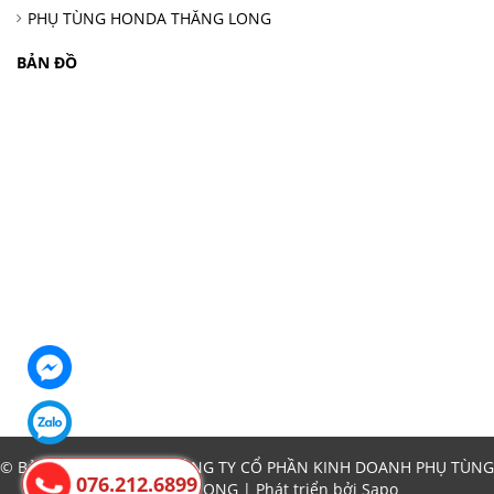
PHỤ TÙNG HONDA THĂNG LONG
BẢN ĐỒ
© Bản quyền thuộc về CÔNG TY CỔ PHẦN KINH DOANH PHỤ TÙNG
076.212.6899
Ô TÔ THĂNG LONG | Phát triển bởi
Sapo