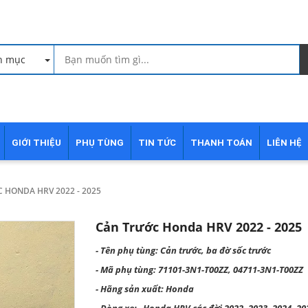
h mục
GIỚI THIỆU
PHỤ TÙNG
TIN TỨC
THANH TOÁN
LIÊN HỆ
 HONDA HRV 2022 - 2025
Cản Trước Honda HRV 2022 - 2025
- Tên phụ tùng: Cản trước, ba đờ sốc trước
- Mã phụ tùng: 71101-3N1-T00ZZ, 04711-3N1-T00ZZ
- Hãng sản xuất: Honda