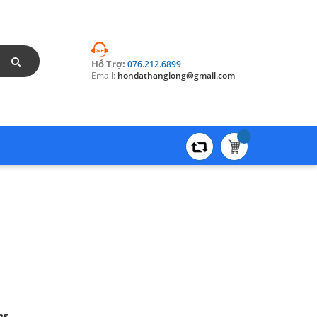
Hỗ Trợ:
076.212.6899
Email:
hondathanglong@gmail.com