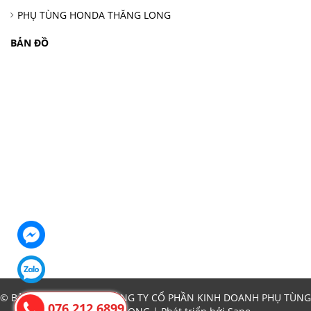
PHỤ TÙNG HONDA THĂNG LONG
BẢN ĐỒ
© Bản quyền thuộc về CÔNG TY CỔ PHẦN KINH DOANH PHỤ TÙNG
076.212.6899