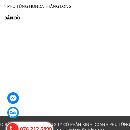
PHỤ TÙNG HONDA THĂNG LONG
BẢN ĐỒ
© Bản quyền thuộc về CÔNG TY CỔ PHẦN KINH DOANH PHỤ TÙNG
076.212.6899