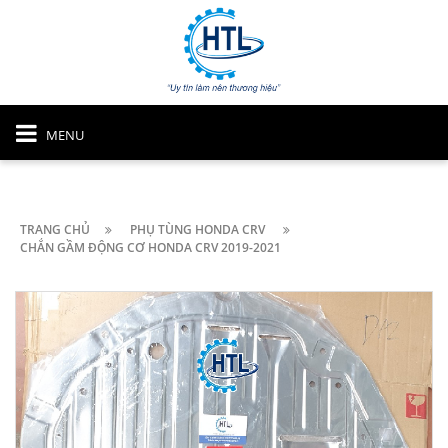
MENU
TRANG CHỦ
PHỤ TÙNG HONDA CRV
CHẮN GẦM ĐỘNG CƠ HONDA CRV 2019-2021