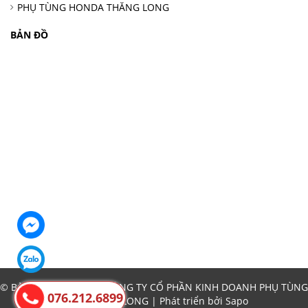
PHỤ TÙNG HONDA THĂNG LONG
BẢN ĐỒ
© Bản quyền thuộc về CÔNG TY CỔ PHẦN KINH DOANH PHỤ TÙNG
076.212.6899
Ô TÔ THĂNG LONG | Phát triển bởi
Sapo