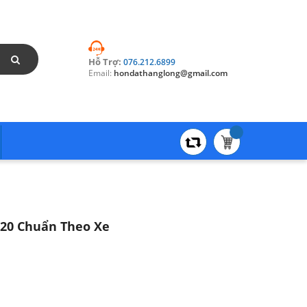
Hỗ Trợ:
076.212.6899
Email:
hondathanglong@gmail.com
020 Chuẩn Theo Xe