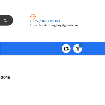
Hỗ Trợ:
076.212.6899
Email:
hondathanglong@gmail.com
-2016