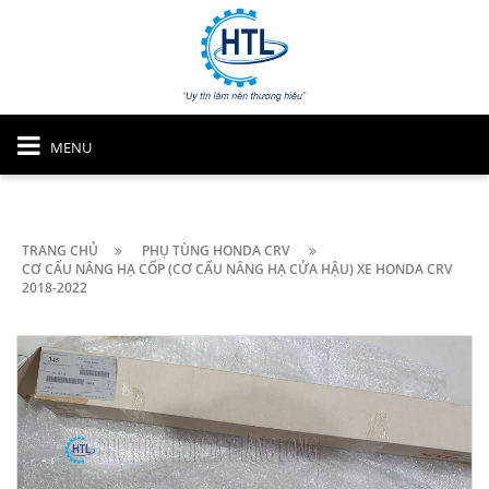
MENU
TRANG CHỦ
PHỤ TÙNG HONDA CRV
CƠ CẤU NÂNG HẠ CỐP (CƠ CẤU NÂNG HẠ CỬA HẬU) XE HONDA CRV
2018-2022