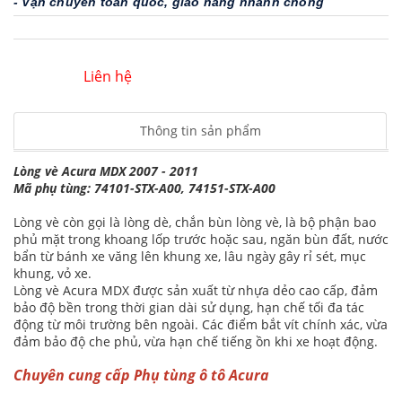
- Vận chuyển toàn quốc, giao hàng nhanh chóng
Liên hệ
Thông tin sản phẩm
Lòng vè Acura MDX 2007 - 2011
Mã phụ tùng: 74101-STX-A00, 74151-STX-A00
Lòng vè còn gọi là lòng dè, chắn bùn lòng vè, là bộ phận bao
phủ mặt trong khoang lốp trước hoặc sau, ngăn bùn đất, nước
bẩn từ bánh xe văng lên khung xe, lâu ngày gây rỉ sét, mục
khung, vỏ xe.
Lòng vè Acura MDX được sản xuất từ nhựa dẻo cao cấp, đảm
bảo độ bền trong thời gian dài sử dụng, hạn chế tối đa tác
động từ môi trường bên ngoài. Các điểm bắt vít chính xác, vừa
đảm bảo độ che phủ, vừa hạn chế tiếng ồn khi xe hoạt động.
Chuyên cung cấp Phụ tùng ô tô Acura