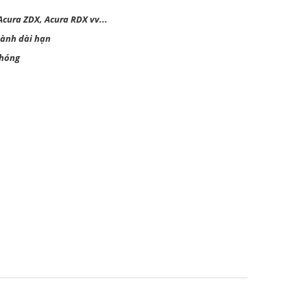
 Acura ZDX, Acura RDX vv...
hành dài hạn
chóng