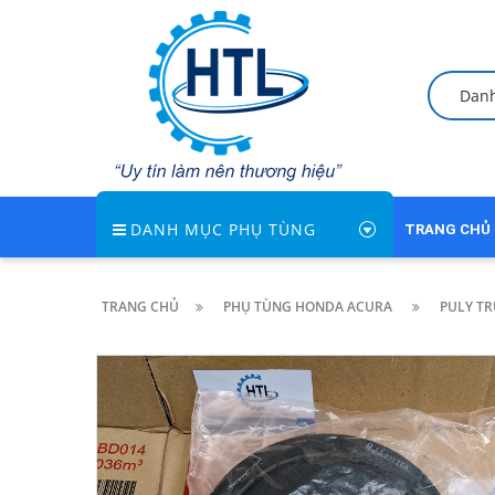
Dan
DANH MỤC PHỤ TÙNG
TRANG CHỦ
TRANG CHỦ
PHỤ TÙNG HONDA ACURA
PULY TR