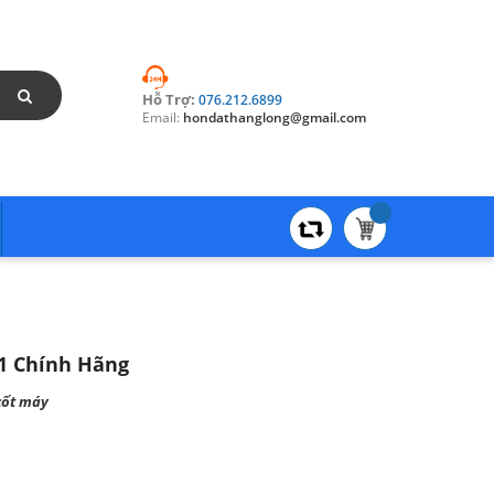
Hỗ Trợ:
076.212.6899
Email:
hondathanglong@gmail.com
1 Chính Hãng
ốt máy