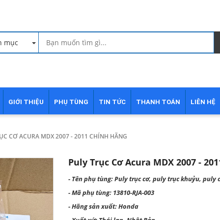
h mục
GIỚI THIỆU
PHỤ TÙNG
TIN TỨC
THANH TOÁN
LIÊN HỆ
ỤC CƠ ACURA MDX 2007 - 2011 CHÍNH HÃNG
Puly Trục Cơ Acura MDX 2007 - 201
- Tên phụ tùng: Puly trục cơ, puly trục khuỷu, puly c
- Mã phụ tùng: 13810-RJA-003
- Hãng sản xuất: Honda