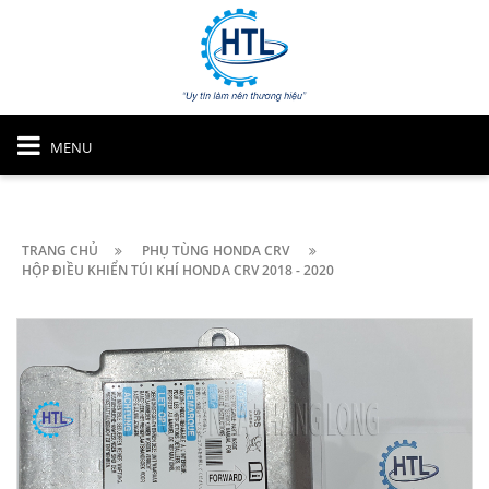
MENU
TRANG CHỦ
PHỤ TÙNG HONDA CRV
HỘP ĐIỀU KHIỂN TÚI KHÍ HONDA CRV 2018 - 2020