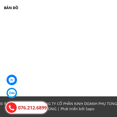
BẢN ĐỒ
© Bản quyền thuộc về CÔNG TY CỔ PHẦN KINH DOANH PHỤ TÙNG
076.212.6899
Ô TÔ THĂNG LONG | Phát triển bởi
Sapo