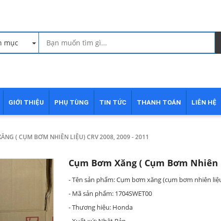
h mục
GIỚI THIỆU
PHỤ TÙNG
TIN TỨC
THANH TOÁN
LIÊN HỆ
NG ( CỤM BƠM NHIÊN LIỆU) CRV 2008, 2009 - 2011
Cụm Bơm Xăng ( Cụm Bơm Nhiên Li
- Tên sản phẩm: Cụm bơm xăng (cụm bơm nhiên liệu
- Mã sản phẩm: 1704SWET00
- Thương hiệu: Honda