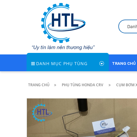
Dan
DANH MỤC PHỤ TÙNG
TRANG CHỦ
TRANG CHỦ
PHỤ TÙNG HONDA CRV
CỤM BƠM XĂ