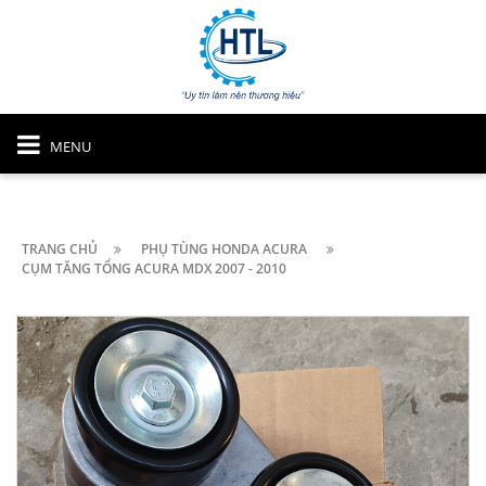
MENU
TRANG CHỦ
PHỤ TÙNG HONDA ACURA
CỤM TĂNG TỔNG ACURA MDX 2007 - 2010