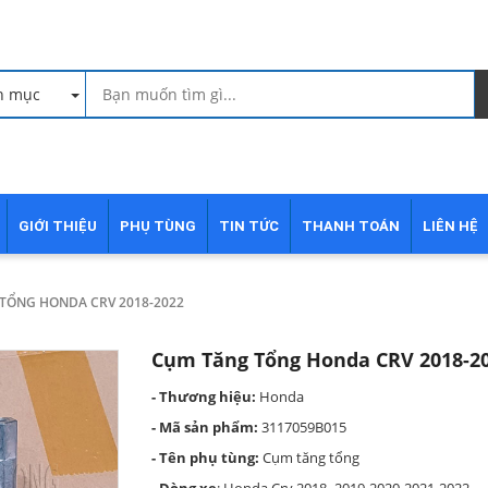
h mục
GIỚI THIỆU
PHỤ TÙNG
TIN TỨC
THANH TOÁN
LIÊN HỆ
TỔNG HONDA CRV 2018-2022
Cụm Tăng Tổng Honda CRV 2018-2
- Thương hiệu:
Honda
- Mã sản phẩm:
3117059B015
- Tên phụ tùng:
Cụm tăng tổng