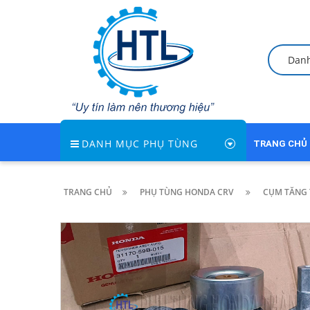
Dan
DANH MỤC PHỤ TÙNG
TRANG CHỦ
TRANG CHỦ
PHỤ TÙNG HONDA CRV
CỤM TĂNG 