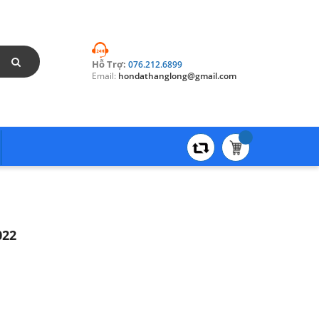
Hỗ Trợ:
076.212.6899
Email:
hondathanglong@gmail.com
022