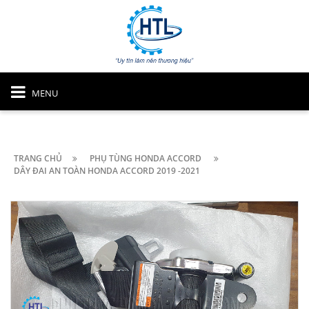
MENU
TRANG CHỦ
PHỤ TÙNG HONDA ACCORD
DÂY ĐAI AN TOÀN HONDA ACCORD 2019 -2021