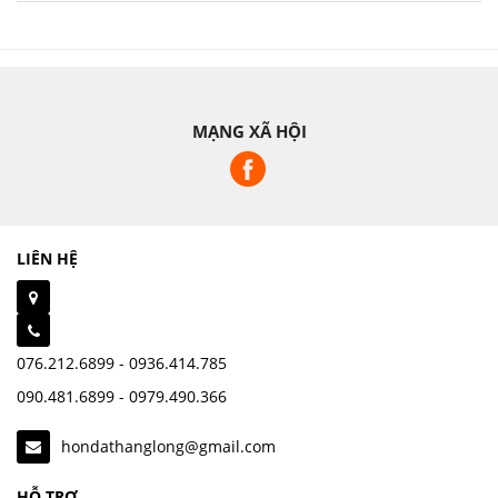
MẠNG XÃ HỘI
LIÊN HỆ
076.212.6899 - 0936.414.785
090.481.6899 - 0979.490.366
hondathanglong@gmail.com
HỖ TRỢ