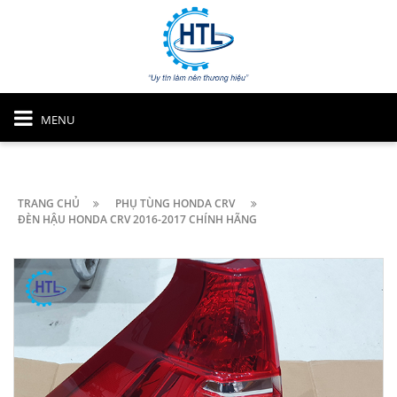
MENU
TRANG CHỦ
PHỤ TÙNG HONDA CRV
ĐÈN HẬU HONDA CRV 2016-2017 CHÍNH HÃNG