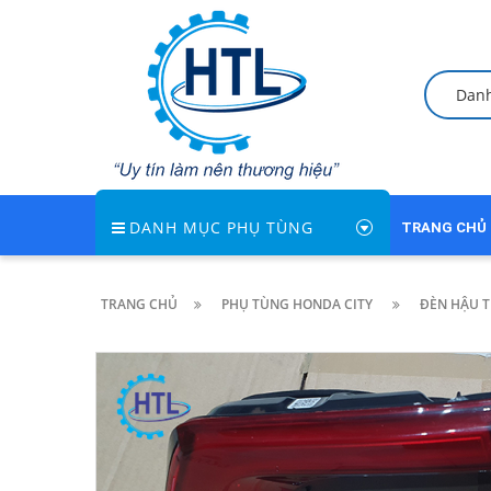
Dan
DANH MỤC PHỤ TÙNG
TRANG CHỦ
TRANG CHỦ
PHỤ TÙNG HONDA CITY
ĐÈN HẬU T