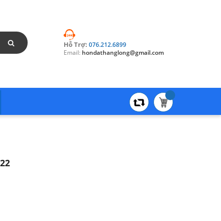
Hỗ Trợ:
076.212.6899
Email:
hondathanglong@gmail.com
022