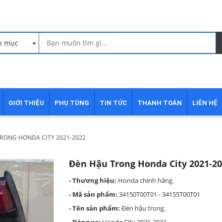
h mục
GIỚI THIỆU
PHỤ TÙNG
TIN TỨC
THANH TOÁN
LIÊN HỆ
RONG HONDA CITY 2021-2022
Đèn Hậu Trong Honda City 2021-2
- Thương hiệu:
Honda chính hãng.
- Mã sản phẩm:
34150T00T01 - 34155T00T01
- Tên sản phẩm:
Đèn hậu trong.