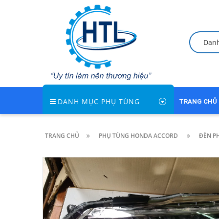
Dan
DANH MỤC PHỤ TÙNG
TRANG CHỦ
TRANG CHỦ
PHỤ TÙNG HONDA ACCORD
ĐÈN P