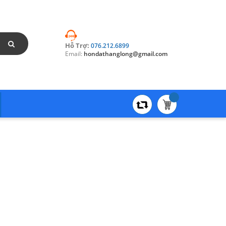
Hỗ Trợ:
076.212.6899
Email:
hondathanglong@gmail.com