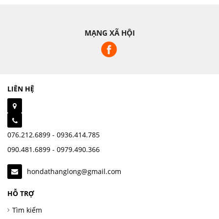
MẠNG XÃ HỘI
LIÊN HỆ
076.212.6899 - 0936.414.785
090.481.6899 - 0979.490.366
hondathanglong@gmail.com
HỖ TRỢ
Tìm kiếm