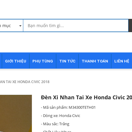
h mục
GIỚI THIỆU
PHỤ TÙNG
TIN TỨC
THANH TOÁN
LIÊN HỆ
AN TAI XE HONDA CIVIC 2018
Đèn Xi Nhan Tai Xe Honda Civic 2
- Mã sản phẩm: M34300TETH01
- Dòng xe: Honda Civic
- Màu sắc: Trắng