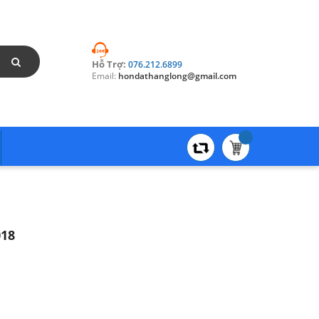
Hỗ Trợ:
076.212.6899
Email:
hondathanglong@gmail.com
018