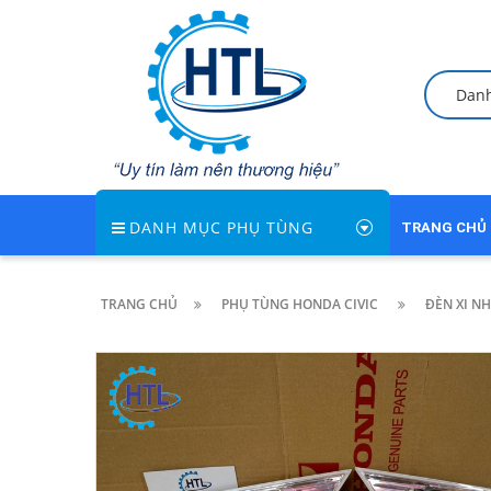
Dan
DANH MỤC PHỤ TÙNG
TRANG CHỦ
TRANG CHỦ
PHỤ TÙNG HONDA CIVIC
ĐÈN XI NH