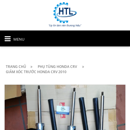
MENU
TRANG CHỦ
PHỤ TÙNG HONDA CRV
GIẢM XÓC TRƯỚC HONDA CRV 2010