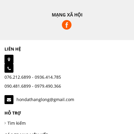
MẠNG XÃ HỘI
LIÊN HỆ
076.212.6899 - 0936.414.785
090.481.6899 - 0979.490.366
hondathanglong@gmail.com
HỖ TRỢ
Tìm kiếm