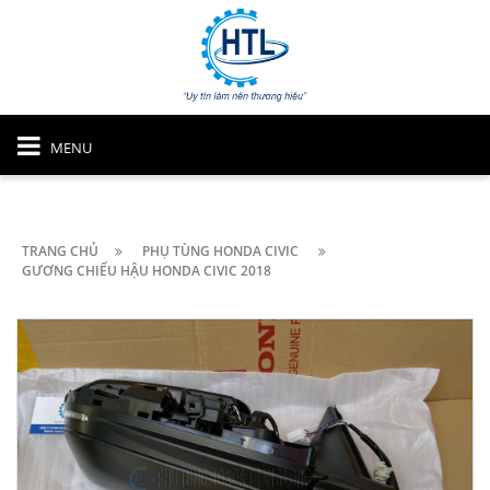
MENU
TRANG CHỦ
PHỤ TÙNG HONDA CIVIC
GƯƠNG CHIẾU HẬU HONDA CIVIC 2018