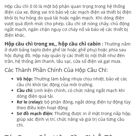
Hộp cầu chì ô tô là một bộ phận quan trọng trong hệ thống
điện của xe, đóng vai trò bảo vệ các mạch điện và thiết bị điện
khỏi bị hư hỏng do quá tải hoặc ngắn mạch. Khi dòng điện
vượt quá định mức cho phép, cầu chì sẽ nóng chảy, chủ động
ngắt mạch, ngăn chặn nguy cơ cháy nổ và bảo vệ các thiết bị
điện khác.
Hộp cầu chì trong xe,, hộp cầu chì cabin
:
Thường nằm
ở dưới bảng taplo (bên ghế lái hoặc ghế phụ) hoặc phía sau
hộc đựng đồ. Hộp này quản lý các thiết bị nội thất như đèn
trần, hệ thống âm thanh, tẩu sạc, cửa sổ điện và gạt mưa.
Các Thành Phần Chính Của Hộp Cầu Chì:
Vỏ hộp:
Thường làm bằng nhựa chịu nhiệt, bảo vệ các
cầu chì khỏi tác động của môi trường.
Cầu chì:
Linh kiện chính, có chức năng ngắt mạch khi
dòng điện quá tải.
Rơ le (relay):
bộ phận đóng, ngắt dòng điện tự động tùy
theo điều kiện hoạt động
Sơ đồ mạch điện:
Thường được in ở mặt trong nắp hộp,
giúp xác định vị trí, chức năng và giá trị của từng cầu
chì.