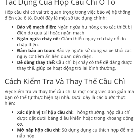
Tác Dụng Của Hộp Cầu Chì Ô Tô
Hộp cầu chì có vai trò quan trọng trong việc bảo vệ hệ thống
điện của ô tô. Dưới đây là một số tác dụng chính:
Bảo vệ mạch điện:
Ngăn ngừa hư hỏng cho các thiết bị
điện do quá tải hoặc ngắn mạch.
Ngăn ngừa cháy nổ:
Giảm thiểu nguy cơ cháy nổ do
chập điện.
Đảm bảo an toàn:
Bảo vệ người sử dụng và xe khỏi các
nguy cơ tiềm ẩn liên quan đến điện.
Dễ dàng thay thế:
Cầu chì bị cháy có thể dễ dàng được
thay thế, giúp xe hoạt động trở lại bình thường.
Cách Kiểm Tra Và Thay Thế Cầu Chì
Việc kiểm tra và thay thế cầu chì là một công việc đơn giản mà
bạn có thể tự thực hiện tại nhà. Dưới đây là các bước thực
hiện:
Xác định vị trí hộp cầu chì:
Thông thường, hộp cầu chì
được đặt dưới bảng điều khiển hoặc trong khoang động
cơ.
Mở nắp hộp cầu chì:
Sử dụng dụng cụ thích hợp để mở
nắp hộp.