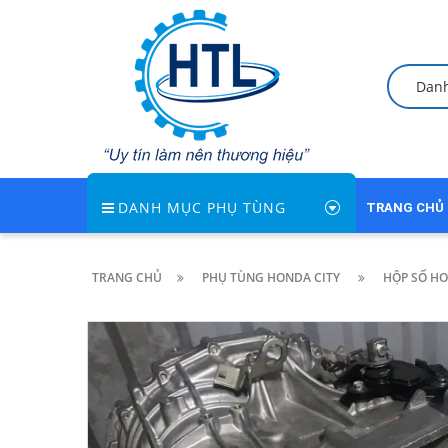
Dan
DANH MỤC PHỤ TÙNG
TRANG CHỦ
TRANG CHỦ
PHỤ TÙNG HONDA CITY
HỘP SỐ H