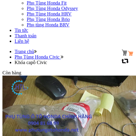
Phụ Tùng Honda Fit
Phụ Tùng Honda Odyssey
Phụ Tùng Honda HRV
Phụ Tùng Honda Brio
Phụ tùng Honda BRV
Tin tức
Thanh toán
Liên hệ
Trang chủ
Phụ Tùng Honda Civic
Khóa capô Civic
Còn hàng