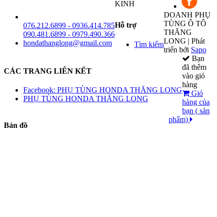
KINH
DOANH PHỤ
TÙNG Ô TÔ
Hỗ trợ
076.212.6899 - 0936.414.785
THĂNG
090.481.6899 - 0979.490.366
LONG | Phát
hondathanglong@gmail.com
Tìm kiếm
triển bởi
Sapo
Bạn
đã thêm
CÁC TRANG LIÊN KẾT
vào giỏ
hàng
Facebook: PHỤ TÙNG HONDA THĂNG LONG
Giỏ
PHỤ TÙNG HONDA THĂNG LONG
hàng của
bạn (
sản
phẩm)
Bản đồ