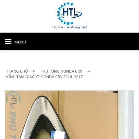
MENU
TRANG CHỦ
PHỤ TÙNG HONDA CRV
KÍNH TAM GIÁC XE HONDA CRV 2016 -2017