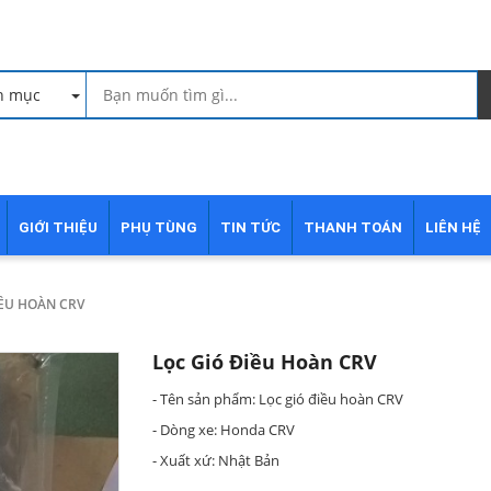
h mục
GIỚI THIỆU
PHỤ TÙNG
TIN TỨC
THANH TOÁN
LIÊN HỆ
IỀU HOÀN CRV
Lọc Gió Điều Hoàn CRV
- Tên sản phẩm: Lọc gió điều hoàn CRV
- Dòng xe: Honda CRV
- Xuất xứ: Nhật Bản