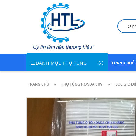
Dan
DANH MỤC PHỤ TÙNG
TRANG CHỦ
TRANG CHỦ
PHỤ TÙNG HONDA CRV
LỌC GIÓ Đ