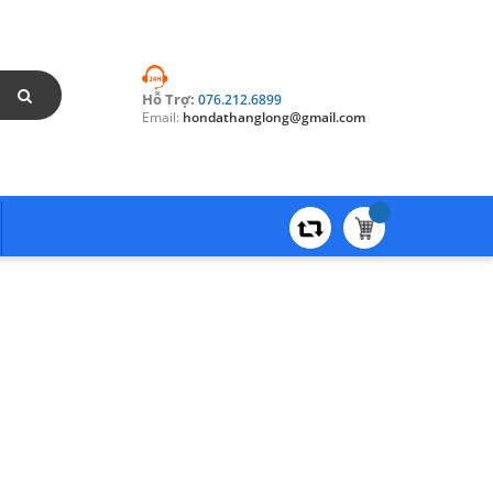
Hỗ Trợ:
076.212.6899
Email:
hondathanglong@gmail.com