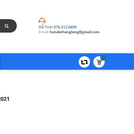
Hỗ Trợ:
076.212.6899
Email:
hondathanglong@gmail.com
2021