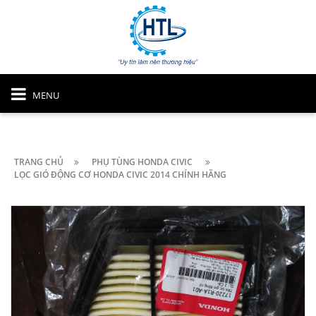
MENU
TRANG CHỦ
PHỤ TÙNG HONDA CIVIC
LỌC GIÓ ĐỘNG CƠ HONDA CIVIC 2014 CHÍNH HÃNG