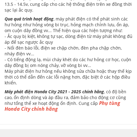
13.5 - 14.5v, cung cấp cho các hệ thống điện trên xe đồng thời
sạc lại ắc quy.
Qua quá trình hoạt động
, máy phát điện có thể phát sinh các
hư hỏng như hỏng vòng bi trục, hỏng mạch chỉnh lưu, ổn áp,
om cuộn dây đồng vv... Thể hiện qua các hiện tượng như:
- Ắc quy bị kiệt, không tự sạc, dòng điện từ máy phát không đủ
áp để sạc ngược ắc quy
- Nổi đèn báo lỗi, điện xe chập chờn, đèn pha chập chờn,
nháy điện vv...
- Có tiếng động lạ, mùi cháy khét do các hư hỏng cơ học, cuộn
dây đồng bị om nóng chảy, vỡ vòng bi vv...
Máy phát điện hư hỏng nếu không sửa chữa hoặc thay thế kịp
thời có thể dẫn đến các lỗi nặng hơn, đặc biệt ở các hộp điều
khiển.
Máy phát điện Honda City 2021 - 2025 chính hãng
, có độ bền
cao, ổn định dòng và áp đầu ra, đảm bảo cho động cơ cũng
Phụ tùng
như tổng thể xe hoạt động ổn định. Cung cấp
Honda City chính hãng