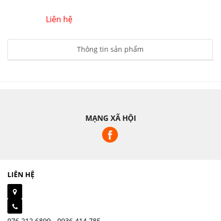
Liên hệ
Thông tin sản phẩm
MẠNG XÃ HỘI
LIÊN HỆ
076.212.6899 - 0936.414.785