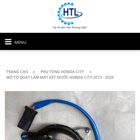
MENU
TRANG CHỦ
PHỤ TÙNG HONDA CITY
MÔ TƠ QUẠT LÀM MÁT KÉT NƯỚC HONDA CITY 2013 - 2020