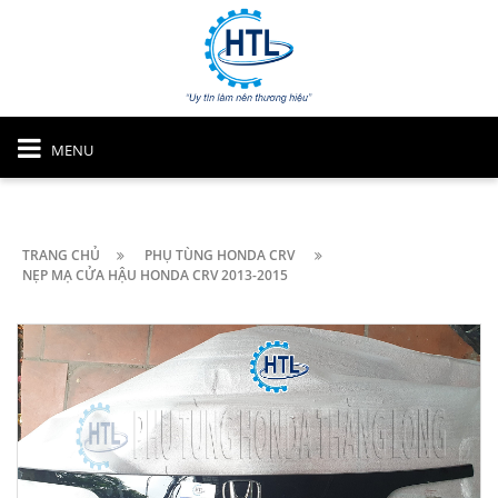
MENU
TRANG CHỦ
PHỤ TÙNG HONDA CRV
NẸP MẠ CỬA HẬU HONDA CRV 2013-2015