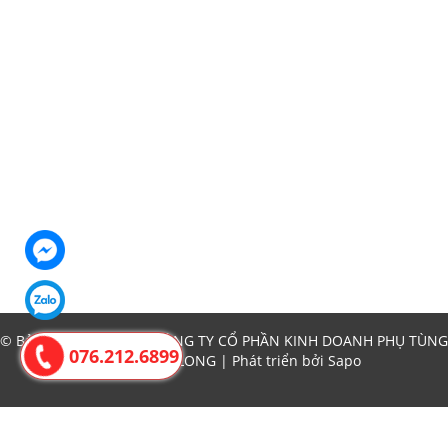
© Bản quyền thuộc về CÔNG TY CỔ PHẦN KINH DOANH PHỤ TÙNG
076.212.6899
Ô TÔ THĂNG LONG | Phát triển bởi
Sapo