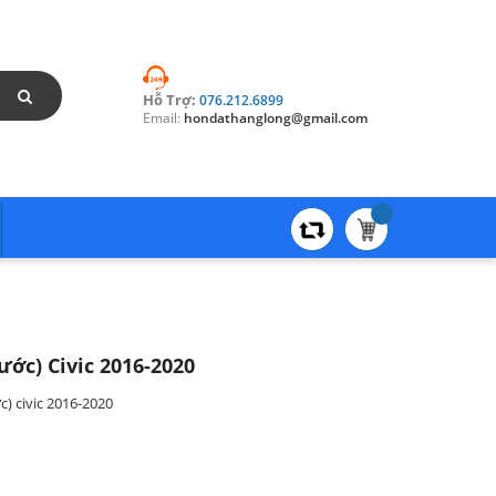
Hỗ Trợ:
076.212.6899
Email:
hondathanglong@gmail.com
ớc) Civic 2016-2020
) civic 2016-2020