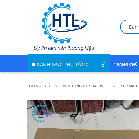
Dan
DANH MỤC PHỤ TÙNG
TRANG CHỦ
TRANG CHỦ
PHỤ TÙNG HONDA CIVIC
NẸP MẠ TR