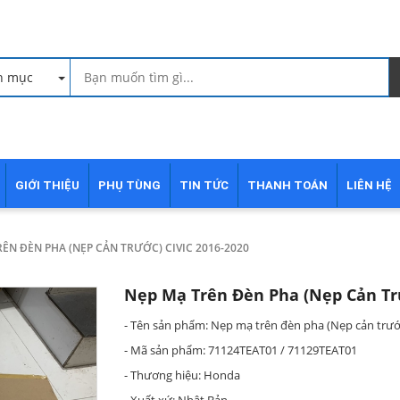
h mục
GIỚI THIỆU
PHỤ TÙNG
TIN TỨC
THANH TOÁN
LIÊN HỆ
ÊN ĐÈN PHA (NẸP CẢN TRƯỚC) CIVIC 2016-2020
Nẹp Mạ Trên Đèn Pha (Nẹp Cản Trư
- Tên sản phẩm: Nẹp mạ trên đèn pha (Nẹp cản trước
- Mã sản phẩm: 71124TEAT01 / 71129TEAT01
- Thương hiệu: Honda